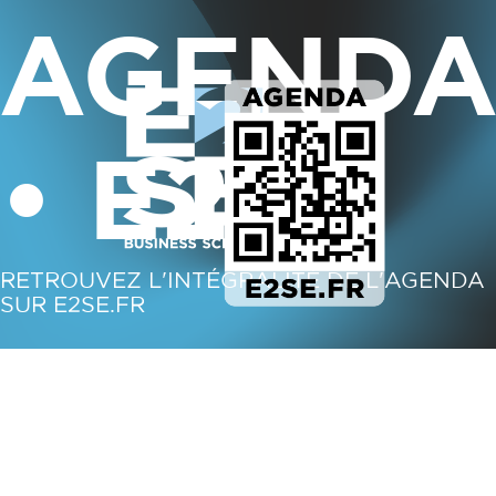
AGEND
• E2SE
RETROUVEZ L'INTÉGRALITÉ DE L'AGENDA
SUR E2SE.FR